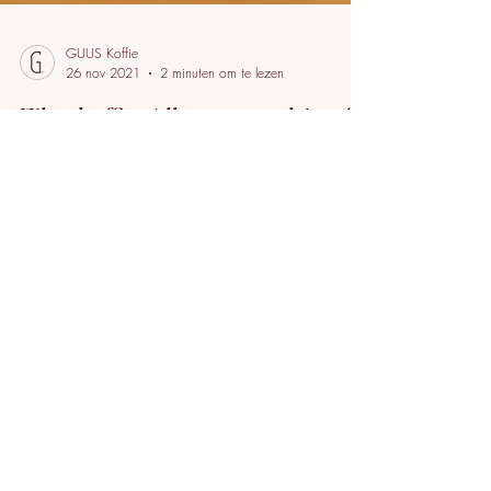
GUUS Koffie
26 nov 2021
2 minuten om te lezen
Filterkoffie: Alleen maar hip of
ook echt lekker?
Slow Coffee: koffiezetten met gevoel! En zeker niet
alleen voor hipsters!