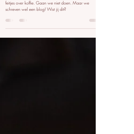
We zouden er een boek over kunnen schrijven: leuke
feitjes over koffie. Gaan we niet doen. Maar we
schreven wel een blog! Wist jij dit?