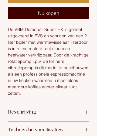
Nu kopen
De VBM Domobar Super HX is geheel
uitgevoerd in RVS en voorzien van een 2
liter boiler met warmtewisselaar. Hierdoor
is in ruime mate direct stoom en
heetwater verkrijgbaar. Door de krachtige
rotatiepomp i.p.v. de kleinere
vibratiepomp is dit model te beschouwen
als een professionele espressomachine
in uw keuken waarmee u moeiteloos
meerdere koffies achter elkaar kunt
zetten.
Beschrijving
De geruisloze rotatiepomp en de mogelijkheid
Technische specificaties
om de Domobar Super HX Switch direct op