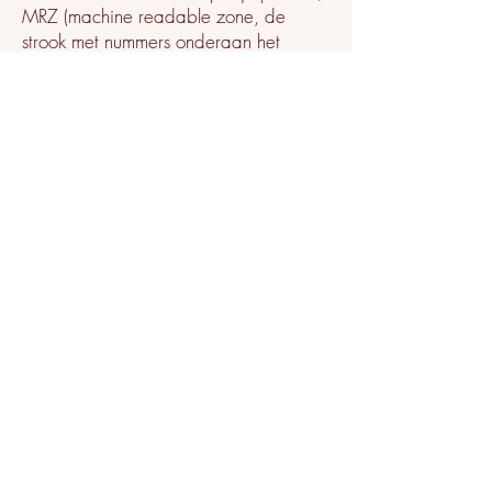
MRZ (machine readable zone, de
strook met nummers onderaan het
paspoort), paspoortnummer en
Burgerservicenummer (BSN) zwart. Dit
ter bescherming van je privacy. We
reageren zo snel mogelijk, maar binnen
vier weken, op jouw verzoek .
GUUS Koffie wil je er tevens op wijzen
dat je de mogelijkheid hebt om een
klacht in te dienen bij de nationale
toezichthouder, de Autoriteit
Persoonsgegevens. Dat kan via de
volgende link:
https://autoriteitpersoonsgegevens.nl/
nl/contact-met-de-autoriteit-
persoonsgegevens/tip-ons