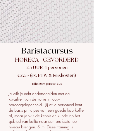
Baristacursus
HORECA - GEVORDERD
2,5 UUR, 4 personen
€275,- (ex. BTW
& Reiskosten
)
Elke extra persoon €25
Je wilt je echt onderscheiden met de
kwailiteit van de koffie in jouw
horecagelegenheid. Jij of je personeel kent
de basis principes van een goede kop koffie
al, maar je wilt de kennis en kunde op het
gebied van koffie naar een professioneel
niveau brengen. Slim! Deze training is