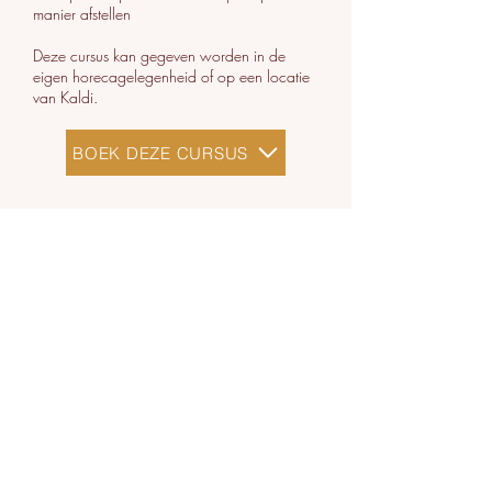
manier afstellen
Deze cursus kan gegeven worden in de
eigen horecagelegenheid of op een locatie
van Kaldi.
BOEK DEZE CURSUS
BARISTACURSUS.NL
Thuisbarista's
Latte Art Workshops
Horeca
SCA-Trainingen
Koffiebonen
Koffiecups
Vacatures
Kaldi Academy
Kaldi Academy